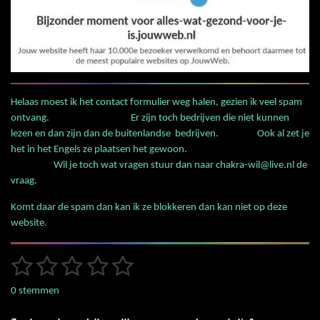
Helaas moest ik het contact formulier weg halen, gezien ik veel spam
ontvang. Er zijn toch bedrijven die niet kunnen
lezen en dan zijn dan de buitenlandse bedrijven. Ook al zet je
het in het Engels ze plaatsen het gewoon.
Wil je toch wat vragen stuur dan naar chakra-wil@live.nl de
vraag.
Komt daar de spam dan kan ik ze blokkeren dan kan niet op deze
website.
1
2
3
4
5
S
R
t
a
s
s
s
s
s
e
0 stemmen
t
m
t
t
t
t
t
i
m