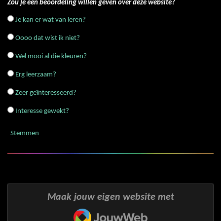
Zou je een beoordeling willen geven over deze website?
n
e
e
e
e
e
e
n
g
Je kan er wat van leren?
r
r
r
r
r
:
0
r
r
r
r
Oooo dat wist ik niet?
s
e
e
e
e
Wel mooi al die kleuren?
t
e
n
n
n
n
Erg leerzaam?
r
r
Zeer geïnteresseerd?
e
Interesse gewekt?
n
Stemmen
Maak jouw eigen website met
JouwWeb