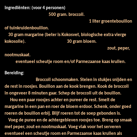
Ingrediënten:
(voor 4 personen)
500 gram. broccoli.
1 liter groentebouillon
of tuinkruidenbouillon.
30 gram margarine (beter is Kokosvet, biologische extra vierge
kokosolie).
30 gram bloem.
zout, peper,
nootmuskaat.
eventueel scheutje room en/of Parmezaanse kaas krullen.
Bereiding:
Broccoli schoonmaken. Stelen in stukjes snijden en
de rest in roosjes. Bouillon aan de kook brengen. Kook de broccoli
in ongeveer 8 minuten gaar. Schep de broccoli uit de bouillon.
Hou een paar roosjes achter en pureer de rest. Smelt de
margarine in een pan en roer de bloem erdoor. Schenk, onder goed
roeren de bouillon erbij. Blijf roeren tot de soep gebonden is.
Voeg de puree en de achtergebleven roosjes toe. Breng op smaak
met peper, zout en nootmuskaat. Voeg vlak voor het serveren
eventueel een scheutje room en Parmezaanse kaas krullen als