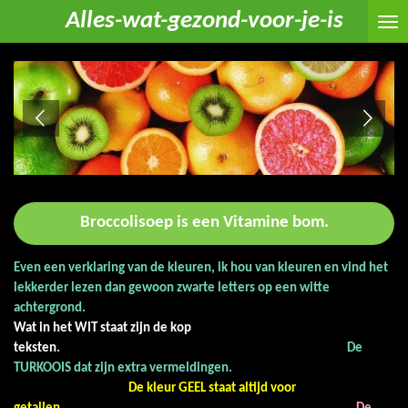
Alles-wat-gezond-voor-je-is
Ga
direct
naar
de
hoofdinhoud
Broccolisoep is een Vitamine bom.
Even een verklaring van de kleuren, ik hou van kleuren en vind het
lekkerder lezen dan gewoon zwarte letters op een witte
achtergrond.
Wat in het WIT staat zijn de kop
teksten.
De
TURKOOIS dat zijn extra vermeldingen.
De kleur GEEL staat altijd voor