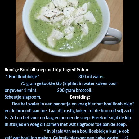
Romige Broccoli soep met kip
Ingrediënten:
1 Bouillonblokje*
300 ml water.
75 gram gekookte kip (kipfilet in water koken voor
ongeveer 1 min).
200 gram broccoli.
Scheutje slagroom.
Bereiding:
Doe het water in een pannetje en voeg hier het bouillonblokje*
en de broccoli aan toe. Laat dit rustig koken tot de broccoli vrij zacht
is. Zet nu het vuur op laag en pureer de soep. Breek of snijd de kip
in stukjes en voeg dit samen met wat slagroom toe aan de soep.
* in plaats van een bouillonblokje kun je ook
zelf wat bouillon maken. Gebruik hiervoor een halve wortel, 1/2