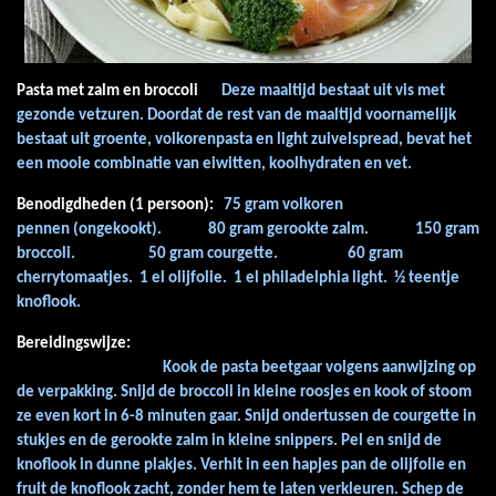
Pasta met zalm en broccoli
Deze maaltijd bestaat uit vis met
gezonde vetzuren. Doordat de rest van de maaltijd voornamelijk
bestaat uit groente, volkorenpasta en light zuivelspread, bevat het
een mooie combinatie van eiwitten, koolhydraten en vet.
Benodigdheden (1 persoon):
75 gram volkoren
pennen (ongekookt).
80 gram gerookte zalm.
150 gram
broccoli.
50 gram courgette.
60 gram
cherrytomaatjes.
1 el olijfolie.
1 el philadelphia light.
½ teentje
knoflook.
Bereidingswijze:
Kook de pasta beetgaar volgens aanwijzing op
de verpakking.
Snijd de broccoli in kleine roosjes en kook of stoom
ze even kort in 6-8 minuten gaar.
Snijd ondertussen de courgette in
stukjes en de gerookte zalm in kleine snippers.
Pel en snijd de
knoflook in dunne plakjes.
Verhit in een hapjes pan de olijfolie en
fruit de knoflook zacht, zonder hem te laten verkleuren.
Schep de