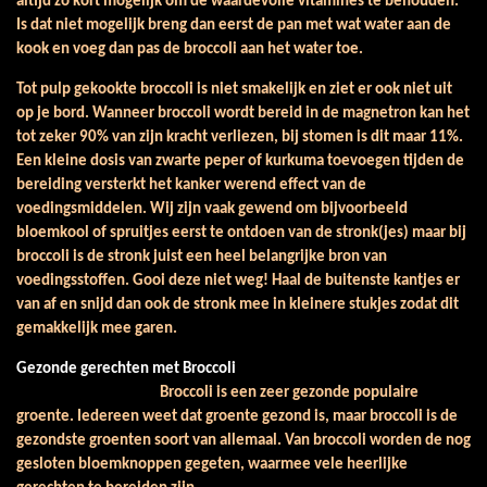
altijd zo kort mogelijk om de waardevolle vitamines te behouden.
Is dat niet mogelijk breng dan eerst de pan met wat water aan de
kook en voeg dan pas de broccoli aan het water toe.
Tot pulp gekookte broccoli is niet smakelijk en ziet er ook niet uit
op je bord. Wanneer broccoli wordt bereid in de magnetron kan het
tot zeker 90% van zijn kracht verliezen, bij stomen is dit maar 11%.
Een kleine dosis van zwarte peper of kurkuma toevoegen tijden de
bereiding versterkt het kanker werend effect van de
voedingsmiddelen. Wij zijn vaak gewend om bijvoorbeeld
bloemkool of spruitjes eerst te ontdoen van de stronk(jes) maar bij
broccoli is de stronk juist een heel belangrijke bron van
voedingsstoffen. Gooi deze niet weg! Haal de buitenste kantjes er
van af en snijd dan ook de stronk mee in kleinere stukjes zodat dit
gemakkelijk mee garen.
Gezonde gerechten met Broccoli
Broccoli is een zeer gezonde populaire
groente. Iedereen weet dat groente gezond is, maar broccoli is de
gezondste groenten soort van allemaal. Van broccoli worden de nog
gesloten bloemknoppen gegeten, waarmee vele heerlijke