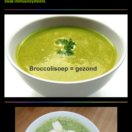
zwak immuunsysteem.