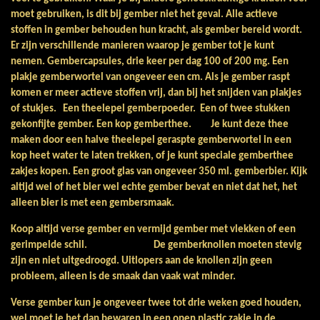
moet gebruiken, is dit bij gember niet het geval. Alle actieve
stoffen in gember behouden hun kracht, als gember bereid wordt.
Er zijn verschillende manieren waarop je gember tot je kunt
nemen.
Gembercapsules, drie keer per dag 100 of 200 mg.
Een
plakje gemberwortel van ongeveer een cm. Als je gember raspt
komen er meer actieve stoffen vrij, dan bij het snijden van plakjes
of stukjes.
Een theelepel gemberpoeder.
Een of twee stukken
gekonfijte gember.
Een kop gemberthee. Je kunt deze thee
maken door een halve theelepel geraspte gemberwortel in een
kop heet water te laten trekken, of je kunt speciale gemberthee
zakjes kopen.
Een groot glas van ongeveer 350 ml. gemberbier. Kijk
altijd wel of het bier wel echte gember bevat en niet dat het, het
alleen bier is met een gembersmaak.
Koop altijd verse gember en vermijd gember met vlekken of een
gerimpelde schil. De gemberknollen moeten stevig
zijn en niet uitgedroogd. Uitlopers aan de knollen zijn geen
probleem, alleen is de smaak dan vaak wat minder.
Verse gember kun je ongeveer twee tot drie weken goed houden,
wel moet je het dan bewaren in een open plastic zakje in de