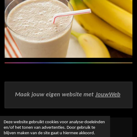
Maak jouw eigen website met
JouwWeb
Deze website gebruikt cookies voor analyse-doeleinden
en/of het tonen van advertenties. Door gebruik te
© 2016 - 2026 Alles-wat-gezond-voor-je-is
blijven maken van de site gaat u hiermee akkoord.
Powered by
JouwWeb