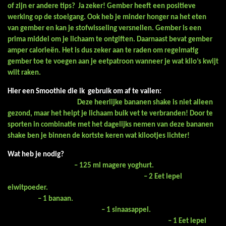
of zijn er andere tips? Ja zeker! Gember heeft een positieve
werking op de stoelgang. Ook heb je minder honger na het eten
van gember en kan je stofwisseling versnellen. Gember is een
prima middel om je lichaam te ontgiften. Daarnaast bevat gember
amper calorieën. Het is dus zeker aan te raden om regelmatig
gember toe te voegen aan je eetpatroon wanneer je wat kilo’s kwijt
wilt raken.
Hier een Smoothie die ik gebruik om af te vallen:
Deze heerlijke bananen shake is niet alleen
gezond, maar het helpt je lichaam buik vet te verbranden!
Door te
sporten in combinatie met het dagelijks nemen van deze bananen
shake ben je binnen de kortste keren wat kilootjes lichter!
Wat heb je nodig?
– 125 ml magere yoghurt.
– 2 Eet lepel
eiwitpoeder.
– 1 banaan.
– 1 sinaasappel.
– 1 Eet lepel