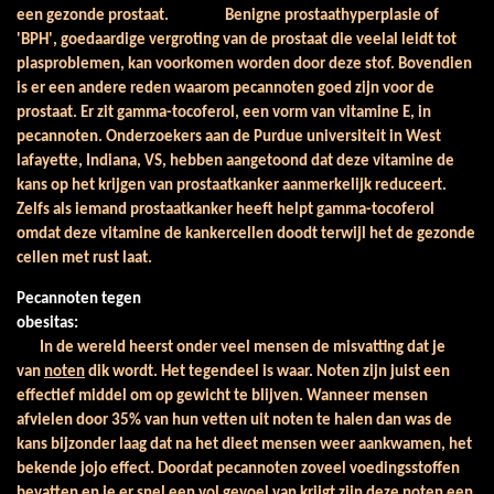
een gezonde prostaat. Benigne prostaathyperplasie of
'BPH', goedaardige vergroting van de prostaat die veelal leidt tot
plasproblemen, kan voorkomen worden door deze stof. Bovendien
is er een andere reden waarom pecannoten goed zijn voor de
prostaat. Er zit gamma-tocoferol, een vorm van vitamine E, in
pecannoten. Onderzoekers aan de Purdue universiteit in West
lafayette, Indiana, VS, hebben aangetoond dat deze vitamine de
kans op het krijgen van prostaatkanker aanmerkelijk reduceert.
Zelfs als iemand prostaatkanker heeft helpt gamma-tocoferol
omdat deze vitamine de kankercellen doodt terwijl het de gezonde
cellen met rust laat.
Pecannoten tegen
obesitas:
In de wereld heerst onder veel mensen de misvatting dat je
van
noten
dik wordt. Het tegendeel is waar. Noten zijn juist een
effectief middel om op gewicht te blijven. Wanneer mensen
afvielen door 35% van hun vetten uit noten te halen dan was de
kans bijzonder laag dat na het dieet mensen weer aankwamen, het
bekende jojo effect. Doordat pecannoten zoveel voedingsstoffen
bevatten en je er snel een vol gevoel van krijgt zijn deze noten een