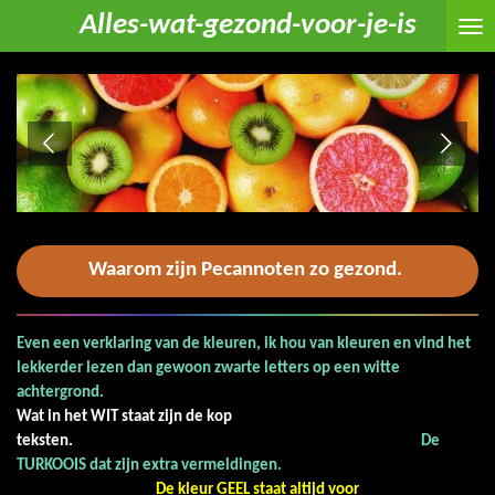
Alles-wat-gezond-voor-je-is
Ga
direct
naar
de
hoofdinhoud
Waarom zijn Pecannoten zo gezond.
Even een verklaring van de kleuren, ik hou van kleuren en vind het
lekkerder lezen dan gewoon zwarte letters op een witte
achtergrond.
Wat in het WIT staat zijn de kop
teksten.
De
TURKOOIS dat zijn extra vermeldingen.
De kleur GEEL staat altijd voor