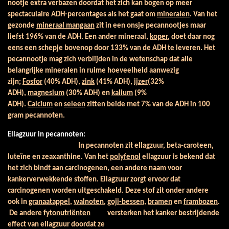
nootje extra verbazen doordat het zich kan bogen op meer
spectaculaire ADH-percentages als het gaat om
mineralen
. Van het
gezonde
mineraal mangaan
zit in een onsje pecannootjes maar
liefst 196% van de ADH. Een ander mineraal,
koper
, doet daar nog
eens een schepje bovenop door 133% van de ADH te leveren. Het
pecannootje mag zich verblijden in de wetenschap dat alle
belangrijke mineralen in ruime hoeveelheid aanwezig
zijn;
Fosfor
(40% ADH),
zink
(41% ADH),
ijzer
(32%
ADH),
magnesium
(30% ADH) en
kalium
(9%
ADH).
Calcium
en
seleen
zitten beide met 7% van de ADH in 100
gram pecannoten.
Ellagzuur in pecannoten:
In pecannoten zit ellagzuur, beta-caroteen,
luteïne en zeaxanthine. Van het
polyfenol
ellagzuur is bekend dat
het zich bindt aan carcinogenen, een andere naam voor
kankerverwekkende stoffen. Ellagzuur zorgt ervoor dat
carcinogenen worden uitgeschakeld. Deze stof zit onder andere
ook in
granaatappel
,
walnoten
,
goji-bessen
,
bramen
en
frambozen
.
De
andere
fytonutriënten
versterken het kanker bestrijdende
effect van ellagzuur doordat ze