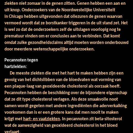
ziekten niet zomaar in de genen zitten. Genen hebben een aan en
uit knop. Onderzoekers van de Noordwestelijke Universiteit
in
Chicago
hebben uitgevonden dat oliezuren de genen waarvan
vermoed wordt dat ze borstkanker triggeren in de uit stand zet. Het
is wel zo dat de onderzoekers zelf de uitslagen voorlopig nog te
prematuur vinden om er conclusies aan te verbinden. Dat komt
omdat zulke gezondheidsclaims altijd moeten worden onderbouwd
door meerdere wetenschappelijke onderzoeken.
Pecannoten tegen
hartziekten:
De meeste ziekten die met het hart te maken hebben zijn een
gevolg van het dichtslibben van de bloedvaten wat vorming van
een plaque-laag van geoxideerde cholesterol als oorzaak heeft.
Pecannoten hebben de beschikking over de bijzondere eigenschap
dat ze dit type cholesterol verlagen. Als deze smaakvolle noot
samen wordt gegeten met andere ingrediënten die aderverkalking
voorkomen dan is er een grotere kans dat men nooit te maken
krijgt met
hart- en vaatziekten
. In pecannoten zit beta-sitosterol
wat de aanwezigheid van geoxideerd cholesterol in het bloed
verlaagt.