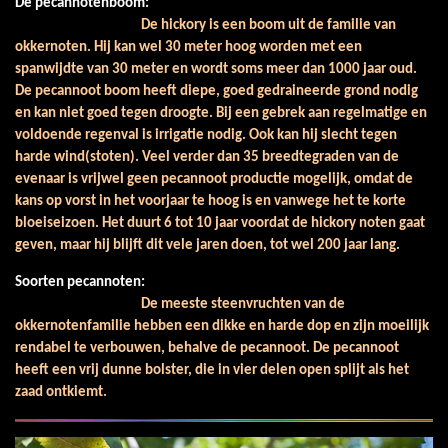
De pecannotenboom:
De hickory is een boom uit de familie van
okkernoten. Hij kan wel 30 meter hoog worden met een
spanwijdte van 30 meter en wordt soms meer dan 1000 jaar oud.
De pecannoot boom heeft diepe, goed gedraineerde grond nodig
en kan niet goed tegen droogte. Bij een gebrek aan regelmatige en
voldoende regenval is irrigatie nodig. Ook kan hij slecht tegen
harde wind(stoten). Veel verder dan 35 breedtegraden van de
evenaar is vrijwel geen pecannoot productie mogelijk, omdat de
kans op vorst in het voorjaar te hoog is en vanwege het te korte
bloeiseizoen. Het duurt 6 tot 10 jaar voordat de hickory noten gaat
geven, maar hij blijft dit vele jaren doen, tot wel 200 jaar lang.
Soorten pecannoten:
De meeste steenvruchten van de
okkernotenfamilie hebben een dikke en harde dop en zijn moeilijk
rendabel te verbouwen, behalve de pecannoot. De pecannoot
heeft een vrij dunne bolster, die in vier delen open splijt als het
zaad ontkiemt.