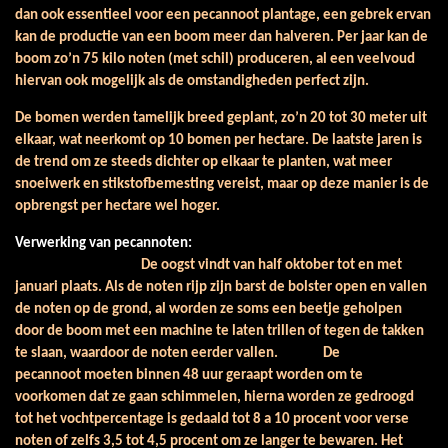
dan ook essentieel voor een pecannoot plantage, een gebrek ervan
kan de productie van een boom meer dan halveren. Per jaar kan de
boom zo’n 75 kilo noten (met schil) produceren, al een veelvoud
hiervan ook mogelijk als de omstandigheden perfect zijn.
De bomen werden tamelijk breed geplant, zo’n 20 tot 30 meter uit
elkaar, wat neerkomt op 10 bomen per hectare. De laatste jaren is
de trend om ze steeds dichter op elkaar te planten, wat meer
snoeiwerk en stikstofbemesting vereist, maar op deze manier is de
opbrengst per hectare wel hoger.
Verwerking van pecannoten:
De oogst vindt van half oktober tot en met
januari plaats. Als de noten rijp zijn barst de bolster open en vallen
de noten op de grond, al worden ze soms een beetje geholpen
door de boom met een machine te laten trillen of tegen de takken
te slaan, waardoor de noten eerder vallen. De
pecannoot moeten binnen 48 uur geraapt worden om te
voorkomen dat ze gaan schimmelen, hierna worden ze gedroogd
tot het vochtpercentage is gedaald tot 8 a 10 procent voor verse
noten of zelfs 3,5 tot 4,5 procent om ze langer te bewaren. Het