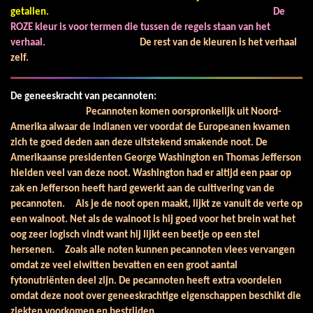
getallen.
De
ROZE kleur is voor termen die tussen de regels staan van het
verhaal.
De rest van de kleuren is het verhaal
zelf.
De geneeskracht van pecannoten:
Pecannoten komen oorspronkelijk uit Noord-
Amerika alwaar de indianen ver voordat de Europeanen kwamen
zich te goed deden aan deze uitstekend smakende noot. De
Amerikaanse presidenten George Washington en Thomas Jefferson
hielden veel van deze noot. Washington had er altijd een paar op
zak en Jefferson heeft hard gewerkt aan de cultivering van de
pecannoten. Als je de noot open maakt, lijkt ze vanuit de verte op
een walnoot. Net als de walnoot is hij goed voor het brein wat het
oog zeer logisch vindt want hij lijkt een beetje op een stel
hersenen. Zoals alle noten kunnen pecannoten vlees vervangen
omdat ze veel eiwitten bevatten en een groot aantal
fytonutriënten deel zijn. De pecannoten heeft extra voordelen
omdat deze noot over geneeskrachtige eigenschappen beschikt die
ziekten voorkomen en bestrijden.