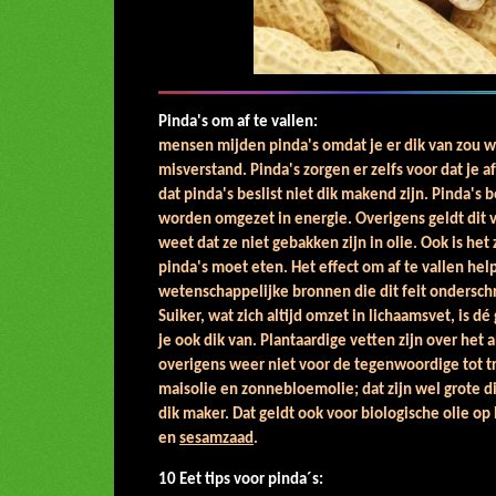
Pinda's om af te vallen:
So
mensen mijden pinda's omdat je er dik van zou w
misverstand. Pinda's zorgen er zelfs voor dat je 
dat pinda's beslist niet dik makend zijn. Pinda's 
worden omgezet in energie. Overigens geldt dit 
weet dat ze niet gebakken zijn in olie. Ook is het
pinda's moet eten. Het effect om af te vallen help
wetenschappelijke bronnen die dit feit onderschr
Suiker, wat zich altijd omzet in lichaamsvet, is dé
je ook dik van. Plantaardige vetten zijn over he
overigens weer niet voor de tegenwoordige tot t
maisolie en zonnebloemolie; dat zijn wel grote d
dik maker. Dat geldt ook voor biologische olie op
en
sesamzaad
.
10 Eet tips voor pinda´s:
Ho