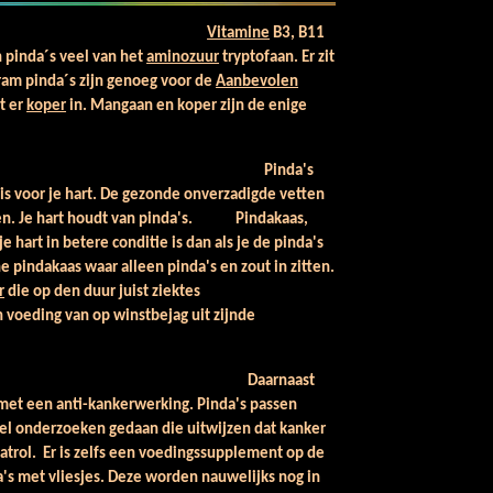
Vitamine
B3, B11
n pinda´s veel van het
aminozuur
tryptofaan. Er zit
ram pinda´s zijn genoeg voor de
Aanbevolen
it er
koper
in. Mangaan en koper zijn de enige
nda's
is voor je hart. De gezonde onverzadigde vetten
n. Je hart houdt van pinda's. Pindakaas,
e hart in betere conditie is dan als je de pinda's
e pindakaas waar alleen pinda's en zout in zitten.
r
die op den duur juist ziektes
 voeding van op winstbejag uit zijnde
aarnaast
s met een anti-kankerwerking. Pinda's passen
veel onderzoeken gedaan die uitwijzen dat kanker
trol. Er is zelfs een voedingssupplement op de
's met vliesjes. Deze worden nauwelijks nog in