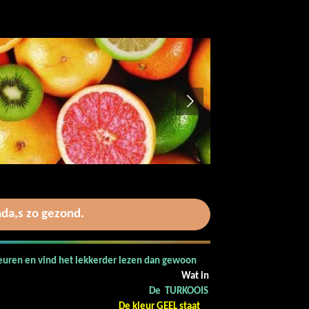
nda,s zo gezond.
leuren en vind het lekkerder lezen dan gewoon
 witte achtergrond.
Wat in
 TURKOOIS
rmeldingen.
De kleur GEEL staat