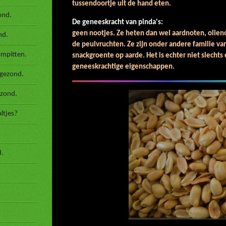
tussendoortje uit de hand eten.
ond.
De geneeskracht van pinda's:
Pin
geen nootjes. Ze heten dan wel aardnoten, olieno
nd.
de peulvruchten. Ze zijn onder andere familie va
ompitten.
snackgroente op aarde. Het is echter niet slechts 
geneeskrachtige eigenschappen.
 gezond.
ezond.
ltjes?
d.