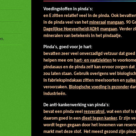
Voedingstoffen in pinda´s:
en E zitten relatief veel in de pinda. Ook bevatte
in de pinda veel van het
mineraal
mangaan
. 90 G
Dagelijkse Hoeveelheid(ADH)
mangaan
. Verder z
mineralen van betekenis in het pindaatje.
en.
Pinda's, goed voor je hart:
Pi
bevatten zeer veel onverzadigd vetzuur dat goed 
helpen mee om
hart- en vaatziekten
te voorkome
pindasaus en de pinda zelf kan ervoor zorgen dat j
zou laten staan. Gebruik overigens wel biologisch
In fabriekspindakaas zitten meelsoorten en
suike
veroorzaken.
Biologische voeding is gezonder
dan
industrieën.
De anti-kankerwerking van pinda's:
D
bevat een pinda veel
resveratrol
, wat een stof i
daarom goed in een
dieet tegen kanker
. Er zijn 
wordt tegen gegaan door het innemen van reserva
markt met deze stof. Het meest gezond zijn pinda