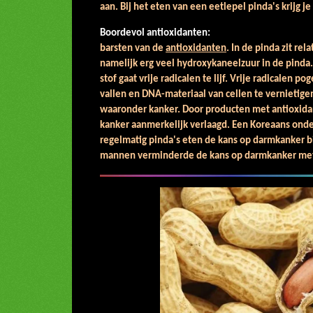
aan. Bij het eten van een eetlepel pinda's krijg j
Boordevol antioxidanten:
Pi
barsten van de
antioxidanten
. In de pinda zit re
namelijk erg veel hydroxykaneelzuur in de pinda.
stof gaat vrije radicalen te lijf. Vrije radicalen 
vallen en DNA-materiaal van cellen te vernietige
waaronder kanker. Door producten met antioxidan
kanker aanmerkelijk verlaagd. Een Koreaans onde
regelmatig pinda's eten de kans op darmkan
mannen verminderde de kans op darmkanker me