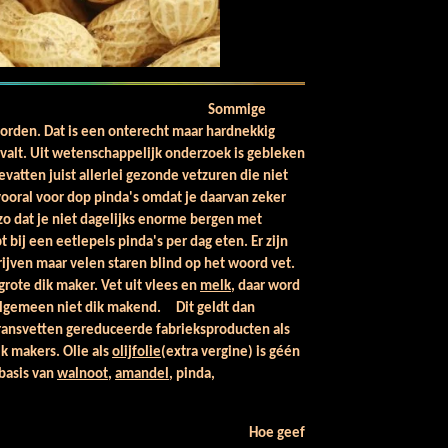
mmige
orden. Dat is een onterecht maar hardnekkig
afvalt. Uit wetenschappelijk onderzoek is gebleken
bevatten juist allerlei gezonde vetzuren die niet
vooral voor dop pinda's omdat je daarvan zeker
 zo dat je niet dagelijks enorme bergen met
t bij een eetlepels pinda's per dag eten. Er zijn
ijven maar velen staren blind op het woord vet.
 grote dik maker. Vet uit vlees en
melk
, daar word
t algemeen niet dik makend. Dit geldt dan
ransvetten gereduceerde fabrieksproducten als
ik makers. Olie als
olijfolie
(extra vergine) is géén
 basis van
walnoot
,
amandel
, pinda,
e geef