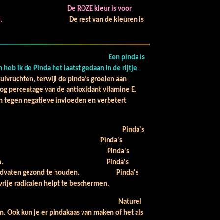
De ROZE kleur is voor
al.
De rest van de kleuren is
Een pinda is
heb ik de Pinda het laatst gedaan in de rijtje.
lvruchten, terwijl de pinda’s groeien aan
og percentage van de antioxidant vitamine E.
 tegen negatieve invloeden en verbetert
inda's
itten. Pinda's
B (B3 en B1). Pinda's
sfor en magnesium. Pinda's
en bloedvaten gezond te houden. Pinda's
vrije radicalen helpt te beschermen.
urel
. Ook kun je er pindakaas van maken of het als