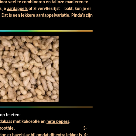
 Door veel te combineren en talloze manieren te
 j
e
aardappels
of zilvervliesrijst
bakt, kun je er
 Dat is een lekkere
aardappelvariatie
.
Pinda's zijn
op te eten:
ndakaas met kokosolie en
hete pepers
.
 in een groenten smoothie.
3-
oe er hagelslag bij omdat dit extra lekker is.
4-