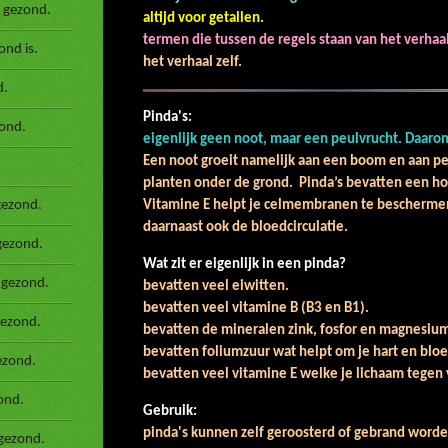
 gezond.
altijd voor getallen.
termen die tussen de regels staan van het verha
nd is.
het verhaal zelf.
d.
Pinda's:
ond.
eigenlijk geen noot, maar een peulvrucht. Daarom 
Een noot groeit namelijk aan een boom en aan peu
planten onder de grond. Pinda’s bevatten een ho
gezond.
Vitamine E helpt je celmembranen te beschermen
daarnaast ook de bloedcirculatie.
gezond.
Wat zit er eigenlijk in een pinda?
P
 gezond.
bevatten veel eiw
bevatten veel vitamine 
gezond.
bevatten de mineralen zink, fo
bevatten foliumzuur wat helpt om je hart 
ezond.
bevatten veel vitamine E welke je lichaam tegen 
ond.
Gebruik:
Nat
pinda's kunnen zelf geroosterd of gebrand worden
gezond.