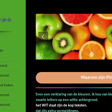
-je-is
je
zond.
gezond.
Waarom zijn Pi
et Kokos.
Even een verklaring van de kleuren, ik hou van k
ezond.
zwarte letters op een
gezond.
het WIT staat zijn de kop teksten.
De
dat zijn extra ve