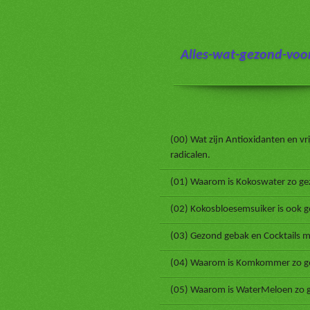
Ga
direct
naar
Alles-wat-gezond-voor
de
hoofdinhoud
(00) Wat zijn Antioxidanten en vri
radicalen.
(01) Waarom is Kokoswater zo ge
(02) Kokosbloesemsuiker is ook 
(03) Gezond gebak en Cocktails m
(04) Waarom is Komkommer zo g
(05) Waarom is WaterMeloen zo 