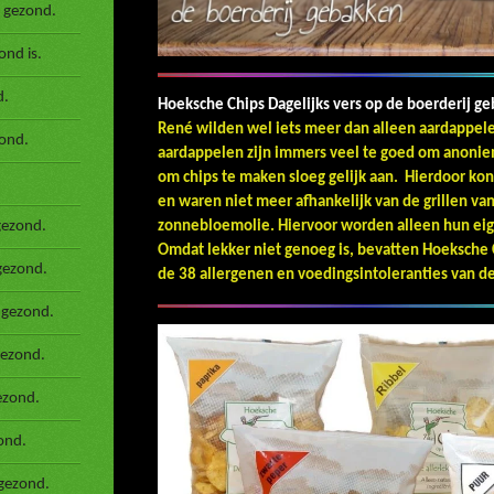
 gezond.
nd is.
d.
Hoeksche Chips Dagelijks vers op de boerderij g
René wilden wel iets meer dan alleen aa
ond.
aardappelen zijn immers veel te goed om anonie
om chips te maken sloeg gelijk aan. Hierdoor k
en waren niet meer afhankelijk van de grillen van
gezond.
zonnebloemolie. Hiervoor worden alleen hun ei
Omdat lekker niet genoeg is, bevatten Hoeksche
gezond.
de 38 allergenen en voedingsintoleranties van de 
 gezond.
gezond.
ezond.
ond.
gezond.