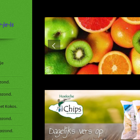
-je-is
je
zond.
gezond.
et Kokos.
ezond.
gezond.