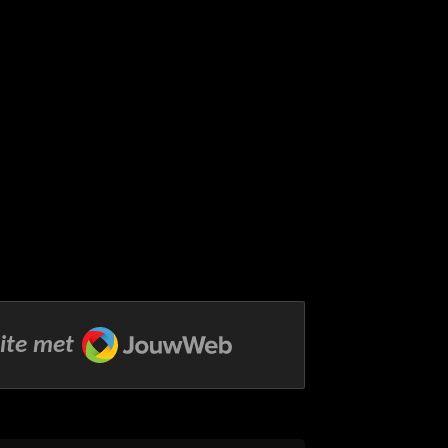
JouwWeb
ite met