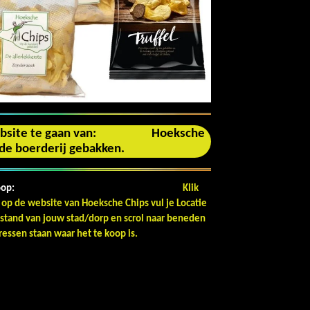
 website te gaan van: Hoeksche
p de boerderij gebakken.
oop:
Klik
 op de website van Hoeksche Chips vul je Locatie
fstand van jouw stad/dorp en scrol naar beneden
ressen staan waar het te koop is.