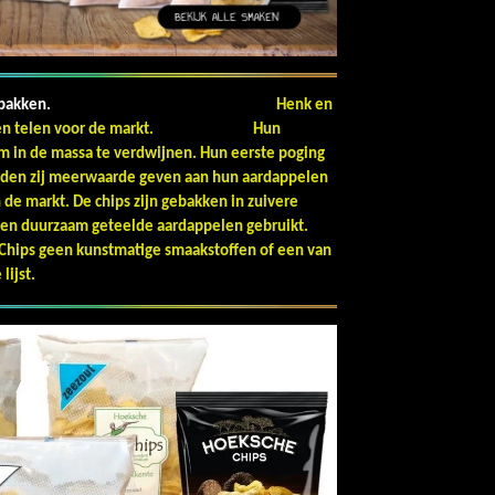
ebakken.
Henk en
rdappelen telen voor de markt. Hun
m in de massa te verdwijnen. Hun eerste poging
onden zij meerwaarde geven aan hun aardappelen
 de markt. De chips zijn gebakken in zuivere
gen duurzaam geteelde aardappelen gebruikt.
 Chips geen kunstmatige smaakstoffen of een van
lijst.