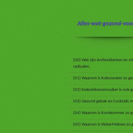
Ga
direct
naar
Alles-wat-gezond-voor
de
hoofdinhoud
(00) Wat zijn Antioxidanten en vri
radicalen.
(01) Waarom is Kokoswater zo ge
(02) Kokosbloesemsuiker is ook 
(03) Gezond gebak en Cocktails m
(04) Waarom is Komkommer zo g
(05) Waarom is WaterMeloen zo 