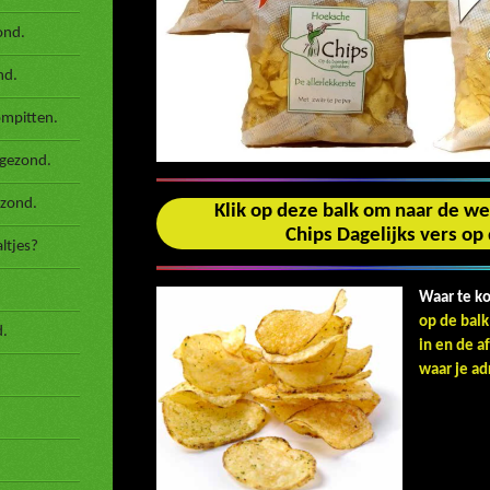
ond.
nd.
ompitten.
 gezond.
ezond.
Klik op deze balk om naar de
Chips Dagelijks vers o
ltjes?
Waar te k
op de balk
d.
in en de a
waar je ad