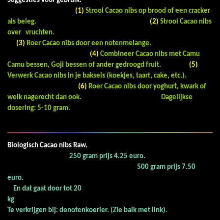
Suggesties voor gebruik.
(1)
Strooi Cacao nibs op brood of een cracker
als beleg.
(2)
Strooi Cacao nibs
over vruchten.
(3)
Roer Cacao nibs door een notenmelange.
(4)
Combineer Cacao nibs met Camu
Camu bessen, Goji bessen of ander gedroogd fruit.
(5)
Verwerk Cacao nibs in je baksels (koekjes, taart, cake, etc.).
(6)
Roer Cacao nibs door yoghurt, kwark of
welk nagerecht dan ook. Dagelijkse
dosering: 5-10 gram.
Biologisch Cacao nibs Raw.
250 gram prijs 4.25 euro.
500 gram prijs 7.50
euro.
En dat gaat door tot 20
kg
Te verkrijgen bij: denotenkoerier. (Zie balk met link).