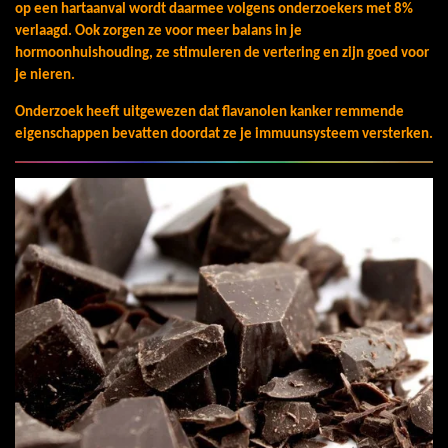
op een hartaanval wordt daarmee volgens onderzoekers met 8%
verlaagd.
Ook zorgen ze voor meer balans in je
hormoonhuishouding, ze stimuleren de vertering en zijn goed voor
je nieren.
Onderzoek heeft uitgewezen dat flavanolen kanker remmende
eigenschappen bevatten doordat ze je immuunsysteem versterken.