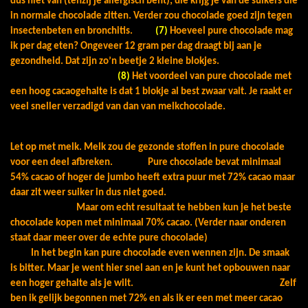
dus niet van (tenzij je allergisch bent); die krijg je van de suikers die
in normale chocolade zitten. Verder zou chocolade goed zijn tegen
insectenbeten en bronchitis.
(7)
Hoeveel pure chocolade mag
ik per dag eten? Ongeveer 12 gram per dag draagt bij aan je
gezondheid. Dat zijn zo’n beetje 2 kleine blokjes.
(8)
Het voordeel van pure chocolade met
een hoog cacaogehalte is dat 1 blokje al best zwaar valt. Je raakt er
veel sneller verzadigd van dan van melkchocolade.
Let op met melk. Melk zou de gezonde stoffen in pure chocolade
voor een deel afbreken.
Pure chocolade bevat minimaal
54% cacao of hoger de jumbo heeft extra puur met 72% cacao maar
daar zit weer suiker in dus niet goed.
Maar om echt resultaat te hebben kun je het beste
chocolade kopen met minimaal 70% cacao. (Verder naar onderen
staat daar meer over de echte pure chocolade)
In het begin kan pure chocolade even wennen zijn. De smaak
is bitter. Maar je went hier snel aan en je kunt het opbouwen naar
een hoger gehalte als je wilt. Zelf
ben ik gelijk begonnen met 72% en als ik er een met meer cacao