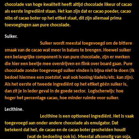
chocolade van hoge kwaliteit heeft altijd chocolade likeur of cacao
als eerste ingrediënt staan. Het kan zijn dat er cacao poeder, cacao
nibs of cacao boter op het etiket staat, dit zijn allemaal prima
toevoegingen aan pure chocolade.
Suiker.
Suiker wordt meestal toegevoegd om de bittere
smaak van de cacao wat meer in balans te brengen. Hoewel suiker
een belangrijke component is van pure chocolade, zijn er merken
die hier een beetje mee overdrijven en flink over board gaan. Pure
chocolade zonder toegevoegd suiker vinden is bijna niet te doen (ik
bedoel hiermee een zoetstof, wat ook honing/dadels/etc. kan zijn).
Als het eerste of tweede ingrediënt op het etiket géén suiker is,
dan zit je in ieder geval in de goede sector.
Logischerwijs: hoe
hoger het percentage cacao, hoe minder ruimte voor suiker.
Lecithine.
Lecithine is een optioneel ingrediënt. Het is vaak
toegevoegd aan onder andere chocolade als emulgator. Dat
betekent dat het, de cacao en de cacao boter gescheiden houdt
(wat de bedoeling ook is). Meestal afkomstig van soja,