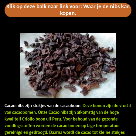
Klik op deze balk naar link voor: Waar je de nibs kan
kopen.
Cacao nibs zijn stukjes van de cacaoboon.
Deze bonen zijn de vrucht
van cacaobomen. Onze Cacao nibs zijn afkomstig van de hoge
kwaliteit Criollo boon uit Peru. Voor behoud van de gezonde
voedingsstoffen worden de cacao bonen op lage temperatuur
gereinigd en gedroogd. Daarna wordt de cacao tot kleine stukjes