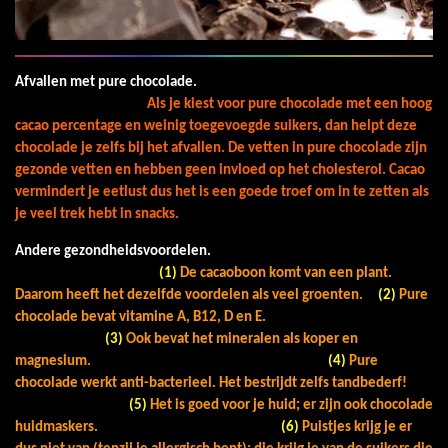
Afvallen met pure chocolade.
Als je kiest voor pure chocolade met een hoog
cacao percentage en weinig toegevoegde suikers, dan helpt deze
chocolade je zelfs bij het afvallen.
De vetten in pure chocolade zijn
gezonde vetten en hebben geen invloed op het cholesterol.
Cacao
vermindert je eetlust dus het is een goede troef om in te zetten als
je veel trek hebt in snacks.
Andere gezondheidsvoordelen.
(1)
De cacaoboon komt van een plant.
Daarom heeft het dezelfde voordelen als veel groenten.
(2)
Pure
chocolade bevat vitamine A, B12, D en E.
(3)
Ook bevat het mineralen als koper en
magnesium.
(4)
Pure
chocolade werkt anti-bacterieel. Het bestrijdt zelfs tandbederf!
(5)
Het is goed voor je huid; er zijn ook chocolade
huidmaskers.
(6)
Puistjes krijg je er