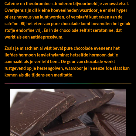
Cafeïne en theobromine stimuleren bijvoorbeeld je zenuwstelsel.
Overigens zijn dit kleine hoeveelheden waardoor je er niet hyper
of erg nerveus van kunt worden, of verslaafd kunt raken aan de
cafeïne. Bij het eten van pure chocolade komt bovendien het geluk
stofje endorfine vrij. En in de chocolade zelf zit serotonine, dat
werkt als een antidepressivum.
Zoals je misschien al wist bevat pure chocolade eveneens het
liefdes hormoon fenylethylamine; hetzelfde hormoon dat je
aanmaakt als je verliefd bent. De geur van chocolade werkt
rustgevend op je hersengolven, waardoor je in eenzelfde staat kan
komen als die tijdens een meditatie.