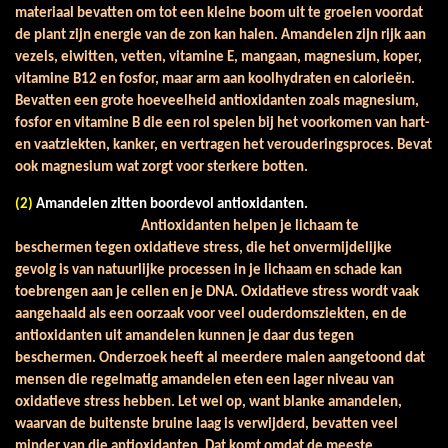
materiaal bevatten om tot een kleine boom uit te groeien voordat
de plant zijn energie van de zon kan halen. Amandelen zijn rijk aan
vezels, eiwitten, vetten, vitamine E, mangaan, magnesium, koper,
vitamine B12 en fosfor, maar arm aan koolhydraten en calorieën.
Bevatten een grote hoeveelheid antioxidanten zoals magnesium,
fosfor en vitamine B die een rol spelen bij het voorkomen van hart-
en vaatziekten, kanker, en vertragen het verouderingsproces. Bevat
ook magnesium wat zorgt voor sterkere botten.
(2)
Amandelen zitten boordevol antioxidanten.
Antioxidanten helpen je lichaam te
beschermen tegen oxidatieve stress, die het onvermijdelijke
gevolg is van natuurlijke processen in je lichaam en schade kan
toebrengen aan je cellen en je DNA. Oxidatieve stress wordt vaak
aangehaald als een oorzaak voor veel ouderdomsziekten, en de
antioxidanten uit amandelen kunnen je daar dus tegen
beschermen. Onderzoek heeft al meerdere malen aangetoond dat
mensen die regelmatig amandelen eten een lager niveau van
oxidatieve stress hebben. Let wel op, want blanke amandelen,
waarvan de buitenste bruine laag is verwijderd, bevatten veel
minder van die antioxidanten. Dat komt omdat de meeste