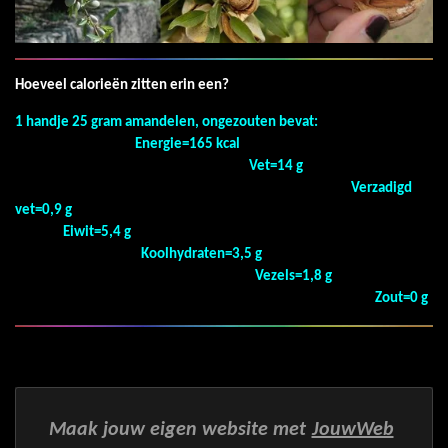
Hoeveel calorieën zitten erin een?
1 handje 25 gram amandelen, ongezouten bevat:
Energie=165 kcal
Vet=14 g
Verzadigd
vet=0,9 g
Eiwit=5,4 g
Koolhydraten=3,5 g
Vezels=1,8 g
Zout=0 g
Maak jouw eigen website met
JouwWeb