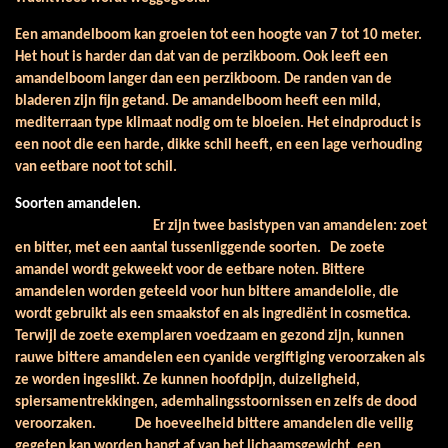
Een amandelboom kan groeien tot een hoogte van 7 tot 10 meter.
Het hout is harder dan dat van de perzikboom. Ook leeft een
amandelboom langer dan een perzikboom. De randen van de
bladeren zijn fijn getand. De amandelboom heeft een mild,
mediterraan type klimaat nodig om te bloeien. Het eindproduct is
een noot die een harde, dikke schil heeft, en een lage verhouding
van eetbare noot tot schil.
Soorten amandelen.
Er zijn twee basistypen van amandelen: zoet
en bitter, met een aantal tussenliggende soorten. De zoete
amandel wordt gekweekt voor de eetbare noten. Bittere
amandelen worden geteeld voor hun bittere amandelolie, die
wordt gebruikt als een smaakstof en als ingrediënt in cosmetica.
Terwijl de zoete exemplaren voedzaam en gezond zijn, kunnen
rauwe bittere amandelen een cyanide vergiftiging veroorzaken als
ze worden ingeslikt. Ze kunnen hoofdpijn, duizeligheid,
spiersamentrekkingen, ademhalingsstoornissen en zelfs de dood
veroorzaken. De hoeveelheid bittere amandelen die veilig
gegeten kan worden hangt af van het lichaamsgewicht, een