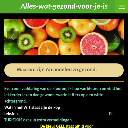
Alles-wat-gezond-voor-je-is
Ga
direct
naar
de
hoofdinhoud
Waarom zijn Amandelen zo gezond.
Even een verklaring van de kleuren, ik hou van kleuren en vind het
lekkerder lezen dan gewoon zwarte letters op een witte
achtergrond.
Wat in het WIT staat zijn de kop
teksten.
De
TURKOOIS dat zijn extra vermeldingen.
De kleur GEEL staat altijd voor