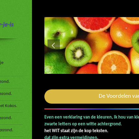
-je-is
je
zond.
gezond.
De Voordelen v
et Kokos.
Even een verklaring van de kleuren, ik hou van k
ezond.
zwarte letters op een
gezond.
het WIT staat zijn de kop teksten.
De
dat zijn extra ve