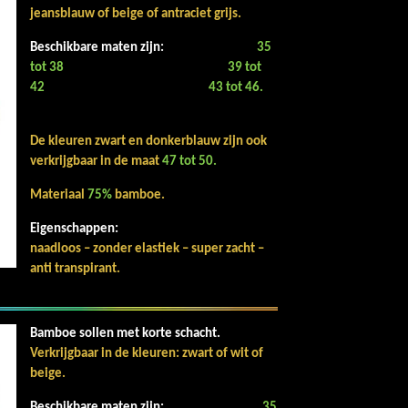
jeansblauw of beige of antraciet grijs.
Beschikbare maten zijn:
35
tot 38 39 tot
42 43 tot 46.
De kleuren zwart en donkerblauw zijn ook
verkrijgbaar in de maat
47 tot 50.
Materiaal
75%
bamboe.
Eigenschappen:
naadloos – zonder elastiek – super zacht –
anti transpirant.
Bamboe sollen met korte schacht.
V
e
rkrijgbaar in de kleuren: zwart of wit of
beige.
Beschikbare maten zijn:
35