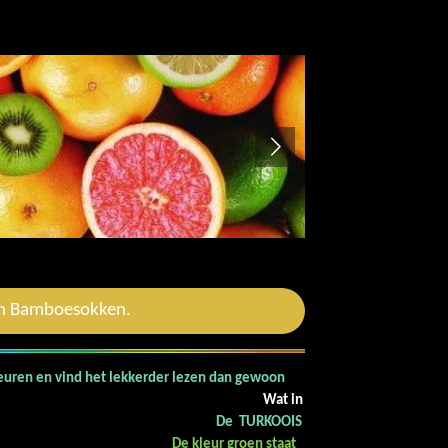
an Bamboesokken.
leuren en vind het lekkerder lezen dan gewoon
 witte achtergrond.
Wat in
 TURKOOIS
rmeldingen.
De kleur groen staat