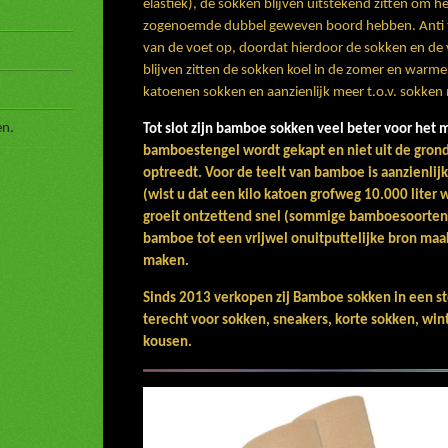
elastiek),
de sokken blijven uitstekend zitten om 
zogenoemde dubbel geweven boord hebben.
Anti
van de voet op, doordat hierdoor de sokken en de
blijven zitten de sokken koel in de zomer en warmer i
katoenen sokken en aanzienlijk meer t.o.v. sokken 
en.
Tot slot zijn bamboe sokken vee
bamboestengel wordt gekapt en niet uit de gro
optreedt.
Voor de teelt van bamboe is aanzi
(wist u dat een kilo katoen grofweg 1
groeit ontzettend snel (sommige bamboesoor
bamboe tot een vrijwel onuitputtelijke bron maak
maken.
Sinds 2013 verkopen zij Bamboe sokken in een s
terecht voor sokken, sneakers, korte sokken, win
kousen.