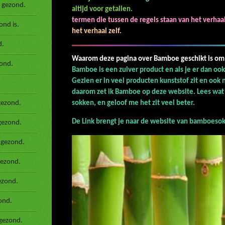
 gezond.
altijd voor getallen.
termen die tussen de regels staan van het verha
nd is.
het verhaal zelf.
d.
Waarom deze pagina over Bamboe geschikt i
ond.
Bamboe is een zuiver product en als je er dan oo
Gezien er in veel producten
kunststof
zit en ook 
daarom zet ik Bamboe op deze website. Lees wat 
gezond.
sokken, en geloof me het zit veel beter.
De Link brengt je naar de website van bamboeso
gezond.
 gezond.
gezond.
ezond.
ond.
gezond.