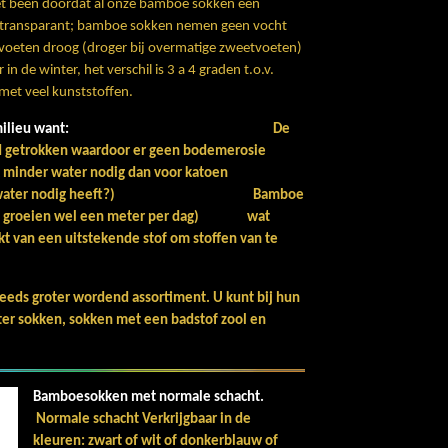
het been doordat al onze bamboe sokken een
 transparant; bamboe sokken nemen geen vocht
 voeten droog (droger bij overmatige zweetvoeten)
n de winter, het verschil is 3 a 4 graden t.o.v.
met veel kunststoffen.
l beter voor het milieu want:
De
nd getrokken waardoor er geen bodemerosie
enlijk minder water nodig dan voor katoen
0.000 liter water nodig heeft?)
Bamboe
ten groeien wel een meter per dag) wat
t van een uitstekende stof om stoffen van te
teeds groter wordend assortiment.
U kunt bij hun
ter sokken, sokken met een badstof zool en
Bamboesokken met normale schacht.
Normale schacht Verkrijgbaar in de
kleuren: zwart of wit of donkerblauw of