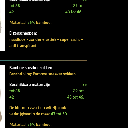
tot 38
39 tot
42
43 tot 46.
Materiaal
75%
bamboe.
Eigenschappen:
naadloos – zonder elastiek – super zacht –
anti transpirant.
Bamboe sneaker sokken.
Beschrijving: Bamboe sneaker sokken.
Beschikbare maten zijn:
35
tot 38
39 tot
42
43 tot 46.
De kleuren zwart en wit zijn ook
verkrijgbaar in de maat
47 tot 50.
Materiaal
75%
bamboe.