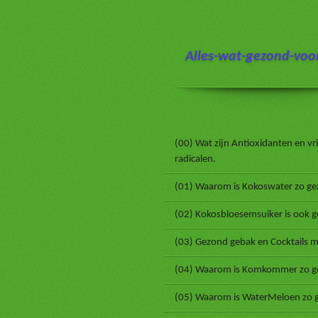
Ga
direct
naar
Alles-wat-gezond-voor
de
hoofdinhoud
(00) Wat zijn Antioxidanten en vri
radicalen.
(01) Waarom is Kokoswater zo ge
(02) Kokosbloesemsuiker is ook 
(03) Gezond gebak en Cocktails m
(04) Waarom is Komkommer zo g
(05) Waarom is WaterMeloen zo 