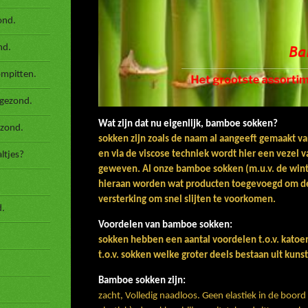
ond.
nd.
ompitten.
 gezond.
Wat zijn dat nu eigenlijk, bamboe sokken?
ezond.
sokken zijn zoals de naam al aangeeft gemaakt 
en via de viscose techniek wordt hier een vezel
ltjes?
geweven.
Al onze bamboe sokken (m.u.v. de win
hieraan worden wat producten toegevoegd om de 
versterking om snel slijten te voorkomen.
d.
Voordelen van bamboe sokken:
sokken hebben een aantal voordelen t.o.v. katoe
t.o.v. sokken welke groter deels bestaan uit kunst
Bamboe sok
zacht,
Volledig naadloos.
Geen elastiek in de boord