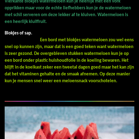
Vierkante blokjes watermeloen kun je heerlijk met een vork
opprikken maar voor de echte liefhebbers kun je de watermeloen
met schil serveren om deze lekker af te kluiven. Watermeloen is
een heerlijk kluiffruit.
Blokjes of sap.
Een bord met blokjes watermeloen zou wel eens
snel op kunnen zijn, maar dat is een goed teken want watermeloen
is zeer gezond. De overgebleven stukken watermeloen kun je op
een bord onder plastic huishoudfolie in de koeling bewaren. Het
blijft in de koelkast zeker een tweetal dagen goed maar het kan zijn
dat het vitaminen gehalte en de smaak afnemen. Op deze manier
kun je mensen snel weer een meloensnack voorschotelen.