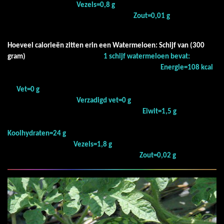
Vezels=0,8 g
Zout=0,01 g
Hoeveel calorieën zitten erin een Watermeloen: Schijf van (300
gram)
1 schijf watermeloen bevat:
Energie=108 kcal
Vet=0 g
Verzadigd vet=0 g
Eiwit=1,5 g
Koolhydraten=24 g
Vezels=1,8 g
Zout=0,02 g