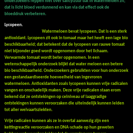
onderzoekers reppen niet over salicylzuur dat in watermeloen zit;
dat is licht bloed verdunnend en kan via dat effect ook de
bloeddruk verbeteren.
Lycopeen.
Watermeloen bevat lycopeen. Dat is een sterk
antioxidant. Lycopeen zit ook in tomaat maar het heeft een lage bio
beschikbaarheid; dat betekent dat de lycopeen van rauwe tomaat
niet bijzonder goed wordt opgenomen door het lichaam.
Verwarmde tomaat wordt beter opgenomen. In een
wetenschappelijk onderzoek blijkt dat water meloen een betere
bio beschikbaarheid. Onderzoekers gebruikten voor hun onderzoek
een gestandaardiseerde hoeveelheid van ingevroren
watermeloen. Antioxidanten zoals lycopeen kunnen vrije radicalen
vangen en onschadelijk maken. Deze vrije radicalen staan erom
bekend dat ze ontstekingen op celniveau of laaggradige
ontstekingen kunnen veroorzaken die uiteindelijk kunnen leiden
tot aller welvaartsziekten.
Vrije radicalen kunnen als ze in overtal aanwezig zijn een
kettingreactie veroorzaken en DNA-schade op hun geweten