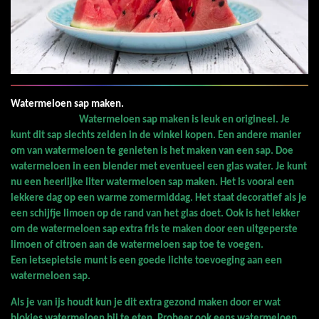
Watermeloen sap maken.
Watermeloen sap maken is leuk en origineel. Je
kunt dit sap slechts zelden in de winkel kopen. Een andere manier
om van watermeloen te genieten is het maken van een sap. Doe
watermeloen in een blender met eventueel een glas water. Je kunt
nu een heerlijke liter watermeloen sap maken. Het is vooral een
lekkere dag op een warme zomermiddag. Het staat decoratief als je
een schijfje limoen op de rand van het glas doet. Ook is het lekker
om de watermeloen sap extra fris te maken door een uitgeperste
limoen of citroen aan de watermeloen sap toe te voegen.
Een ietsepietsie munt is een goede lichte toevoeging aan een
watermeloen sap.
Als je van ijs houdt kun je dit extra gezond maken door er wat
blokjes watermeloen bij te eten. Probeer ook eens watermeloen