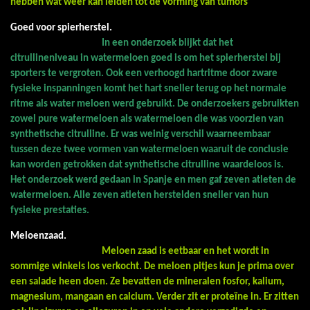
hebben wat weer kan leiden tot de vorming van tumors
Goed voor spierherstel.
In een onderzoek blijkt dat het
citrullineniveau in watermeloen goed is om het spierherstel bij
sporters te vergroten. Ook een verhoogd hartritme door zware
fysieke inspanningen komt het hart sneller terug op het normale
ritme als water meloen werd gebruikt. De onderzoekers gebruikten
zowel pure watermeloen als watermeloen die was voorzien van
synthetische citrulline. Er was weinig verschil waarneembaar
tussen deze twee vormen van watermeloen waaruit de conclusie
kan worden getrokken dat synthetische citrulline waardeloos is.
Het onderzoek werd gedaan in Spanje en men gaf zeven atleten de
watermeloen. Alle zeven atleten herstelden sneller van hun
fysieke prestaties.
Meloenzaad.
Meloen zaad is eetbaar en het wordt in
sommige winkels los verkocht. De meloen pitjes kun je prima over
een salade heen doen. Ze bevatten de mineralen fosfor, kalium,
magnesium, mangaan en calcium. Verder zit er proteïne in. Er zitten