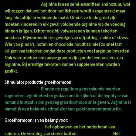
Arginine is een semi-essentieel aminozuur, wat
wil zeggen dat wel het door het lichaam wordt aangemaakt maar
lang niet altijd in voldoende mate. Omdat ze in de groei zijn
moeten kinderen in elk geval voldoende arginine via de voeding
binnen krijgen. Echter ook bij volwassenen kunnen tekorten
ontstaan. Bijvoorbeeld ten gevolge van uitputting, ziekte of stress.
Wie van pinda’s, noten en chocolade houdt zal niet zo snel last
krijgen van tekorten omdat deze producten veel arginine bevatten.
Ook watermeloen en rauwe granen zijn goede leveranciers van
arginine. Bij ernstige tekorten kunnen supplementen worden
geslikt.
Stimulator productie groeihormoon.
Binnen de reguliere geneeskunde worden
zogeheten argininetesten gedaan om te kijken of de hypofyse van
iemand in staat is om genoeg groeihormoon af te geven. Arginine is
namelijk een bekende stimulator van groeihormoonproductie.
Groeihormoon is van belang voor:
Het opbouwen en het onderhoud van
spieren.
De vorming van sterke botten.
Het