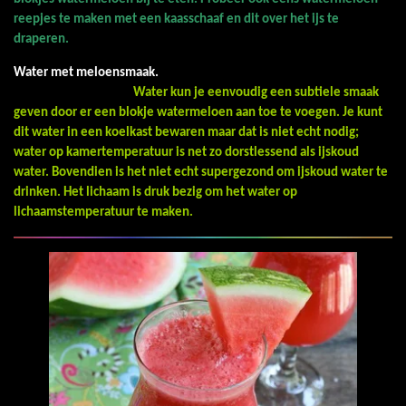
reepjes te maken met een kaasschaaf en dit over het ijs te
draperen.
Water met meloensmaak.
Water kun je eenvoudig een subtiele smaak
geven door er een blokje watermeloen aan toe te voegen. Je kunt
dit water in een koelkast bewaren maar dat is niet echt nodig;
water op kamertemperatuur is net zo dorstlessend als ijskoud
water. Bovendien is het niet echt supergezond om ijskoud water te
drinken. Het lichaam is druk bezig om het water op
lichaamstemperatuur te maken.