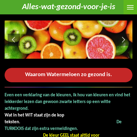
Alles-wat-gezond-voor-je-is
Ga
direct
naar
de
hoofdinhoud
Waarom Watermeloen zo gezond is.
Even een verklaring van de kleuren, ik hou van kleuren en vind het
lekkerder lezen dan gewoon zwarte letters op een witte
achtergrond.
Wat in het WIT staat zijn de kop
teksten.
De
TURKOOIS dat zijn extra vermeldingen.
De kleur GEEL staat altijd voor