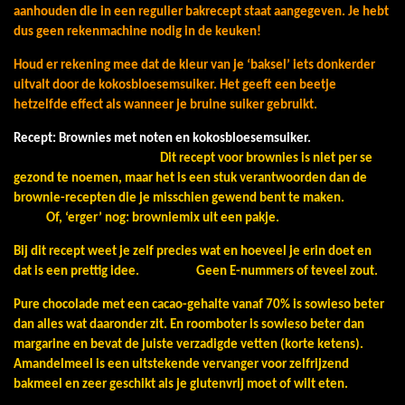
aanhouden die in een regulier bakrecept staat aangegeven. Je hebt
dus geen rekenmachine nodig in de keuken!
Houd er rekening mee dat de kleur van je ‘baksel’ iets donkerder
uitvalt door de kokosbloesemsuiker. Het geeft een beetje
hetzelfde effect als wanneer je bruine suiker gebruikt.
Recept: Brownies met noten en kokosbloesemsuiker.
Dit recept voor brownies is niet per se
gezond te noemen, maar het is een stuk verantwoorden dan de
brownie-recepten die je misschien gewend bent te maken.
Of, ‘erger’ nog: browniemix uit een pakje.
Bij dit recept weet je zelf precies wat en hoeveel je erin doet en
dat is een prettig idee. Geen E-nummers of teveel zout.
Pure chocolade met een cacao-gehalte vanaf 70% is sowieso beter
dan alles wat daaronder zit. En roomboter is sowieso beter dan
margarine en bevat de juiste verzadigde vetten (korte ketens).
Amandelmeel is een uitstekende vervanger voor zelfrijzend
bakmeel en zeer geschikt als je glutenvrij moet of wilt eten.