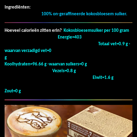
Ingrediënten:
100% on-geraffineerde kokosbloesem suiker.
Hoeveel calorieën zitten erin?
Kokosbloesemsuiker per 100 gram
Energie=403
Totaal vet=0.9 g -
waarvan verzadigd vet=0
g
Koolhydraten=96.66 g -waarvan suikers=0 g
Vezels=0.8 g
Eiwit=1.6 g
Zout=0 g