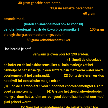
30 gram gehakte hazelnoten.
30 gram gehakte pecannoten.
60 gram
amandelmeel.
(noten en amandelmeel ook te koop bij
denotenkoerier.nl net als de Kokosbloesemsuiker)
100 gram
biologische grasroomboter (ongezouten)
80 gram kokosbloesemsuiker.
Hoe bereid je het?
Verwarm je oven voor tot 190 graden.
(1) Smelt de chocolade,
de boter en de kokosbloesemsuiker au bain marie(je zet het
pannetje of het schaaltje in een grotere pan met warm water om te
voorkomen dat het aanbrandt).
(2) Splits de eieren en klop
het eiwit tot een schuim met je mixer.
(3) Klop de eierdooiers 1 voor 1 door het chocolademengsel als dit
goed gesmolten is.
(4) Giet nu het chocolade-eierdooier
mengsel door het schuim en roer goed door elkaar tot het een mooi
glad geheel wordt.
(5) Voeg het amandelmeel en de gehakte noten toe.