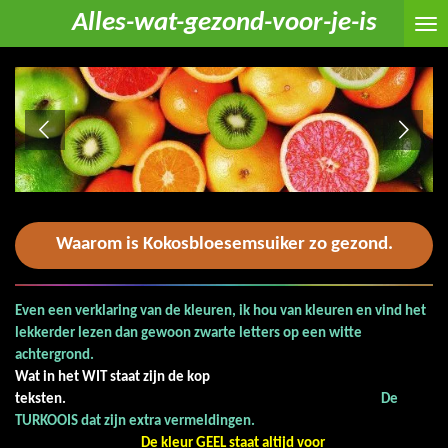
Alles-wat-gezond-voor-je-is
Ga
direct
naar
de
hoofdinhoud
Waarom is
Kokosbloesemsuiker zo gezond.
Even een verklaring van de kleuren, ik hou van kleuren en vind het
lekkerder lezen dan gewoon zwarte letters op een witte
achtergrond.
Wat in het WIT staat zijn de kop
teksten.
De
TURKOOIS dat zijn extra vermeldingen.
De kleur GEEL staat altijd voor