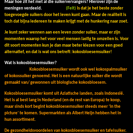
Maar hoe zit het met al die suikervervangers? Hierover zijn de
meningen verdeeld.
(
Feit)
is dat je het beste zonder
toegevoegde suikers door het leven kunt gaan. Maar de realiteit is
toch dat bijna iedereen te maken krijgt met de hunkering naar zoet.
Je kunt zeker wennen aan een leven zonder suiker, maar er zijn
momenten waarop het voor veel mensen lastig te omzeilen is. Voor
dit soort momenten kun je dan maar beter kiezen voor een goed
alternatief, en dat is wat ons betreft: kokosbloesemsuiker!
Wat is kokosbloesemsuiker?
Kokosbloesemsuiker wordt ook wel kokospalmsuiker
of kokossuiker genoemd. Het is een natuurlijke suiker die wordt
gemaakt van/ gewonnen uit biologische kokosbloesem.
Kokosbloesemsuiker komt uit Aziatische landen, zoals Indonesië.
Het is al best lang in Nederland (en de rest van Europa) te koop,
maar sinds kort begint kokosbloesemsuiker steeds meer ‘in the
picture’ te komen. Supermarkten als Albert Heijn hebben het in
hun assortiment.
De gezondheidsvoordelen van kokosbloesemsuiker en tafelsuiker.