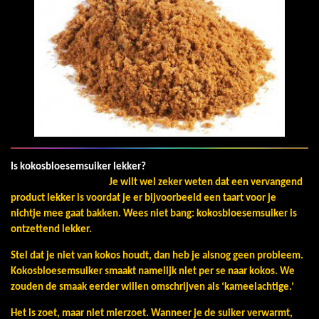
Is kokosbloesemsuiker lekker?
Je wilt wel zeker weten dat een vervangend
product lekker is voordat je er bijvoorbeeld een taart voor je
nichtje mee gaat bakken. Wees niet bang: kokosbloesemsuiker is
ontzettend lekker.
Stel dat je niet van kokos houdt, dan heb je alsnog geen probleem.
Kokosbloesemsuiker smaakt namelijk niet per se naar kokos. We
zouden de smaak eerder willen omschrijven als ‘kameelachtige.’
Het is zoet, maar niet mierzoet. Wanneer je de suiker verwarmt,