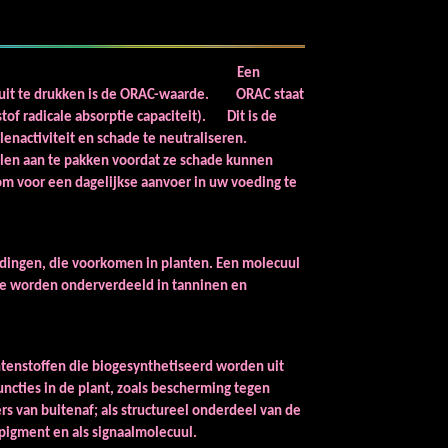
 ORAC?
Een
 uit te drukken is de ORAC-waarde. ORAC staat
tof radicale absorptie capaciteit). Dit is de
lenactiviteit en schade te neutraliseren.
alen aan te pakken voordat ze schade kunnen
 om voor een dagelijkse aanvoer in uw voeding te
yfenolen:
ndingen, die voorkomen in planten. Een molecuul
 Ze worden onderverdeeld in tanninen en
opanoïden:
tenstoffen die biogesynthetiseerd worden uit
ncties in de plant, zoals bescherming tegen
s van buitenaf; als structureel onderdeel van de
 pigment en als signaalmolecuul.