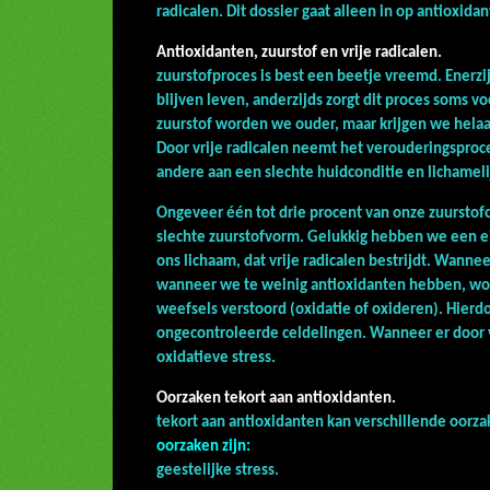
radicalen. Dit dossier gaat alleen in op antioxida
Antioxidanten, zuurstof
zuurstofproces is best een beetje vreemd. Enerzi
blijven leven, anderzijds zorgt dit proces soms v
zuurstof worden we ouder, maar krijgen we hel
Door vrije radicalen neemt het verouderingsp
andere aan een slechte huidconditie en lichameli
Ongeveer één tot drie procent van onze zuurstof
slechte zuurstofvorm. Gelukkig hebben we een e
ons lichaam, dat vrije radicalen bestrijdt. Wannee
wanneer we te weinig antioxidanten hebben, wor
weefsels verstoord (oxidatie of oxideren). Hier
ongecontroleerde celdelingen. Wanneer er door vr
oxidatieve stress.
Oorzaken tekort aa
tekort aan antioxidanten kan versch
oorzaken zijn:
geestelijke 