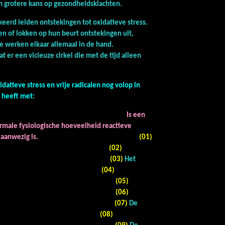
n grotere kans op gezondheidsklachten.
keerd leiden ontstekingen tot oxidatieve stress.
gen of lokken op hun beurt ontstekingen uit,
l: ze werken elkaar allemaal in de hand.
er een vicieuze cirkel die met de tijd alleen
atieve stress en vrije radicalen nog volop in
nd heeft met:
Is een
rmale fysiologische hoeveelheid reactieve
 aanwezig is.
(01)
vaten.
(02)
hten.
(03)
Het
steem.
(04)
e celdeling.
(05)
afwijkingen.
(06)
tstekingen.
(07)
De
nen.
(08)