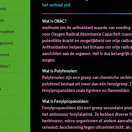
het verhaal zelf.
ond.
nd.
Wat is
methode om de antioxidant waarde van voeding
ompitten.
voor Oxygen Radical Absorbance Capaciteit (zuurs
potentiële kracht en mogelijkheid om vrije radica
 gezond.
Antioxidanten helpen het lichaam om vrije radic
aanrichten aan de organen. Het is dus belangrijk
ezond.
zorgen.
ltjes?
Wat is Pol
Polyfenolen zijn een groep van chemische verbi
polyfenol bestaat uit meer dan één fenolgroep,
d.
fenylpropanoïden zoals ligninen en flavonoïden.
Wat is Fenylpr
Fenylpropanoïden zijn een groep secundaire plan
het aminozuur fenylalanine. Ze hebben diverse fu
herbivoren, micro-organismen of andere aanvaller
celwand; bescherming tegen ultraviolet licht; als