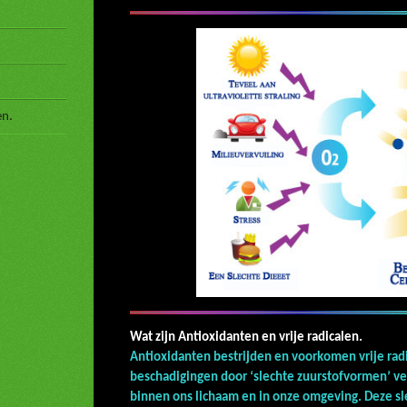
en.
Wat zijn Antioxidanten 
Antioxidanten bestrijden en voorkomen vrije radi
beschadigingen door ‘slechte zuurstofvormen’ v
binnen ons lichaam en in onze omgeving. Deze sl