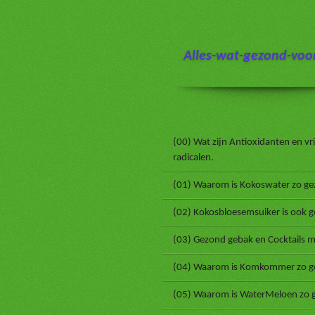
Ga
direct
naar
Alles-wat-gezond-voor
de
hoofdinhoud
(00) Wat zijn Antioxidanten en vri
radicalen.
(01) Waarom is Kokoswater zo ge
(02) Kokosbloesemsuiker is ook 
(03) Gezond gebak en Cocktails m
(04) Waarom is Komkommer zo g
(05) Waarom is WaterMeloen zo 