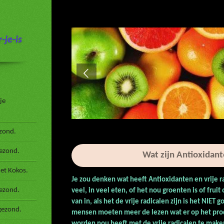
-je-is
je
zond.
gezond.
Wat zijn Antioxidant
et Kokos.
Je zou denken wat heeft Antioxidanten en vrije 
ezond.
veel, in veel eten, of het nou groenten is of fruit
van in, als het de vrije radicalen zijn is het N
gezond.
mensen moeten meer de lezen wat er op het prod
worden nou heeft met de vrije radicalen te maken 