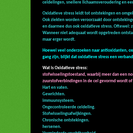
celdelingen, snellere lichaamsveroudering en ee
Oxidatieve stress leidt tot ontstekingen en omge
Ook ziekten worden veroorzaakt door ontstekin
en daarmee dus ook oxidatieve stress. Oftewe
Wanneer niet adequaat wordt opgetreden ontstaat 
maar erger wordt.
Hoewel veel onderzoeken naar antioxidanten, oxid
gang zijn, blijkt dat oxidatieve stress een verba
Wat is Oxidatieve stress:
stofwisselingstoestand, waarbij meer dan een no
zuurstofverbindingen in de cel gevormd wordt of
Hart en 
Gewric
immuunsy
Ongecontroleerd
Stofwisselings
Chronische on
herse