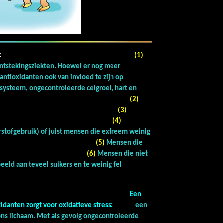
oor:
(1)
ntstekingsziekten. Hoewel er nog meer
antioxidanten ook van invloed te zijn op
systeem, ongecontroleerde celgroei, hart en
n en hersenen.
(2)
 en rokers.
(3)
ren.
(4)
rstofgebruik) of juist mensen die extreem weinig
gen.
(5)
Mensen die
en van stress.
(6)
Mensen die niet
eeld aan teveel suikers en te weinig fel
n vrije radicalen.
Een
oxidanten zorgt voor oxidatieve stress:
een
ons lichaam. Met als gevolg ongecontroleerde