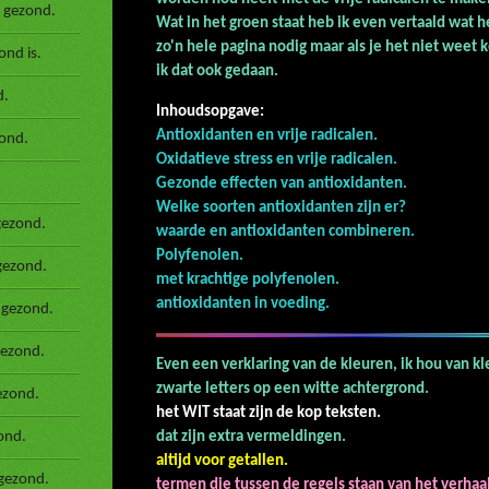
 gezond.
Wat in het groen staat heb ik even vertaald wat he
zo'n hele pagina nodig maar als je het niet weet
nd is.
ik dat ook gedaan.
d.
Inhoudsopgave:
Antioxidanten en vrije radicalen.
ond.
Oxidatieve stress en vrije radicalen.
Gezonde effecten van antioxidanten.
Welke soorten antioxidanten zijn er?
gezond.
waarde en antioxidanten combineren.
Polyfenolen.
gezond.
met krachtige polyfenolen.
antioxidanten in voeding.
 gezond.
gezond.
Even een verklaring van de kleuren, ik hou van k
zwarte letters op een witte achtergrond.
ezond.
het WIT staat zijn de kop teksten.
De
ond.
dat zijn extra ve
altijd voor getallen.
gezond.
termen die tussen de regels staan van het verha