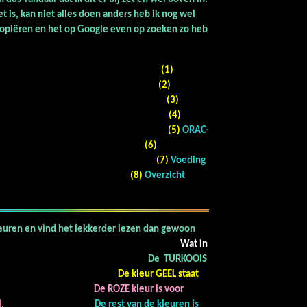
t is, kan niet alles doen anders heb ik nog wel
 kopiëren en het op Google even op zoeken zo heb
(1)
(2)
(3)
(4)
(5)
ORAC-
(6)
(7)
Voeding
(8)
Overzicht
leuren en vind het lekkerder lezen dan gewoon
Wat in
 TURKOOIS
rmeldingen.
De kleur GEEL staat
De ROZE kleur is voor
al.
De rest van de kleuren is