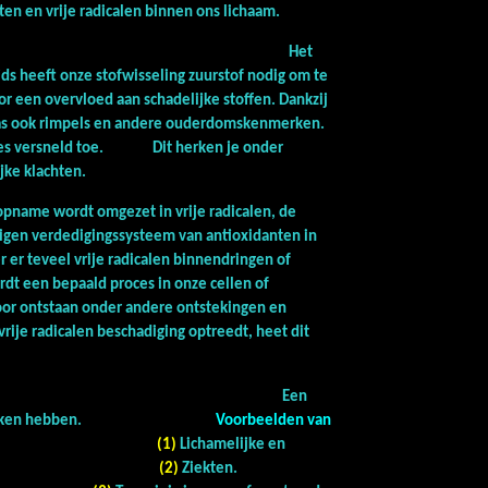
nten en vrije radicalen binnen ons lichaam.
 en vrije radicalen.
Het
jds heeft onze stofwisseling zuurstof nodig om te
oor een overvloed aan schadelijke stoffen. Dankzij
aas ook rimpels en andere ouderdomskenmerken.
roces versneld toe. Dit herken je onder
jke klachten.
opname wordt omgezet in vrije radicalen, de
igen verdedigingssysteem van antioxidanten in
r er teveel vrije radicalen binnendringen of
dt een bepaald proces in onze cellen of
door ontstaan onder andere ontstekingen en
ije radicalen beschadiging optreedt, heet dit
n antioxidanten.
Een
illende oorzaken hebben.
Voorbeelden van
(1)
Lichamelijke en
stress.
(2)
Ziekten.