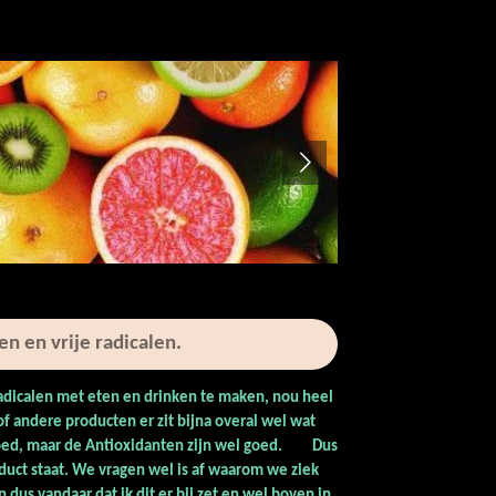
en en vrije radicalen.
radicalen met eten en drinken te maken, nou heel
 of andere producten er zit bijna overal wel wat
IET goed, maar de Antioxidanten zijn wel goed. Dus
uct staat. We vragen wel is af waarom we ziek
dus vandaar dat ik dit er bij zet en wel boven in.