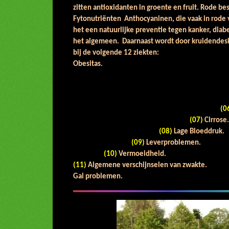
zitten antioxidanten in groente en fruit. Rode 
Fytonutriënten Anthocyaninen, die vaak in rode 
het een natuurlijke preventie tegen kanker, diab
het algemeen. Daarnaast wordt door kruidendes
bij de volgend
Obesi
(0
(07)
C
(08)
Lage
(09)
Lever
(10)
Vermo
(11)
Algemene verschij
Gal problemen.