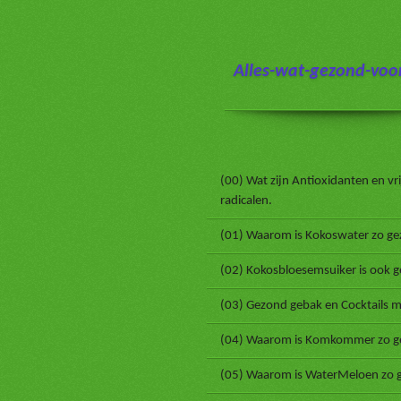
Ga
direct
naar
Alles-wat-gezond-voor
de
hoofdinhoud
(00) Wat zijn Antioxidanten en vri
radicalen.
(01) Waarom is Kokoswater zo ge
(02) Kokosbloesemsuiker is ook 
(03) Gezond gebak en Cocktails m
(04) Waarom is Komkommer zo g
(05) Waarom is WaterMeloen zo 