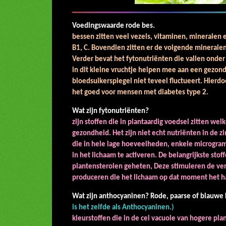
Voedingswaard
bessen zitten veel vezels, vitaminen, mineralen e
B1, C. Bovendien zitten er de volgende mineralen 
Verder bevat het fytonutriënten die vallen onde
in dit kleine vruchtje helpen mee aan een gezond
bloedsuikerspiegel niet teveel fluctueert. Hierd
het goed voor mensen met diabetes type 2.
Wat zijn fyton
zijn stoffen die in plantaardig voedsel zitten wel
gezondheid. Het zijn niet echt nutriënten in de z
die in hele lage hoeveelheden, enkele microgramm
in het lichaam te activeren. De belangrijkste sto
plantensterolen geheten, Deze stimuleren de vers
produceren die het lichaam op dat moment h
et h
Wat zijn anthocyaninen? Rode, paarse of blauwe 
is het zelfde als Anthocyaninen.)
kleurstoffen die in de cel vacuole van hogere pl