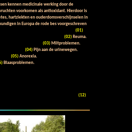
bessen kennen medicinale werking door de
vruchten voorkomen als antioxidant. Hierdoor is
etes, hartziekten en ouderdomsverschijnselen in
kundigen in Europa de rode bes voorgeschreven
e 12 ziekten:
(01)
tas.
(02)
Reuma.
(03)
Miltproblemen.
(04)
Pijn aan de urinewegen.
(05)
Anorexia.
6)
Blaasproblemen.
irrose.
 Bloeddruk.
problemen.
eidheid.
nselen van zwakte.
(12)