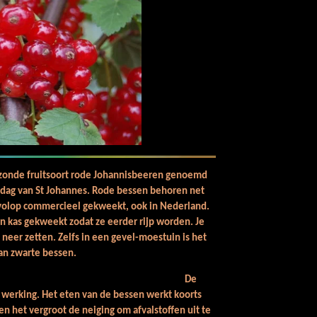
ezonde fruitsoort rode Johannisbeeren genoemd
aamdag van St Johannes. Rode bessen behoren net
 volop commercieel gekweekt, oo
k in Nederland.
n kas gekweekt zodat ze eerder rijp worden. Je
 neer zetten. Zelfs in een gevel-moestuin is het
van zwarte bessen.
g van rode bes.
De
 werking. Het eten van de bessen werkt koorts
 het vergroot de neiging om afvalstoffen uit te