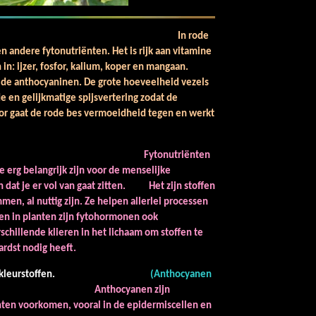
e rode bes.
In rode
n andere fytonutriënten. Het is rijk aan vitamine
in: ijzer, fosfor, kalium, koper en mangaan.
r de anthocyaninen. De grote hoeveelheid vezels
e en gelijkmatige spijsvertering zodat de
oor gaat de rode bes vermoeidheid tegen en werkt
utriënten?
Fytonutriënten
ke erg belangrijk zijn voor de menselijke
in dat je er vol van gaat zitten. Het zijn stoffen
en, al nuttig zijn. Ze helpen allerlei processen
ffen in planten zijn fytohormonen ook
chillende klieren in het lichaam om stoffen te
ardst nodig heeft.
kleurstoffen.
(Anthocyanen
Anthocyanen zijn
anten voorkomen, vooral in de epidermiscellen en