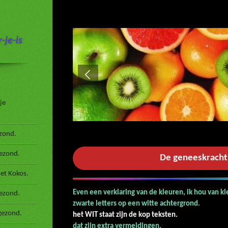
-je-is
je
zond.
gezond.
De geneeskracht
et Kokos.
Even een verklaring van de kleuren, ik hou van k
ezond.
zwarte letters op een
gezond.
het WIT staat zijn de kop teksten.
De
dat zijn extra ve