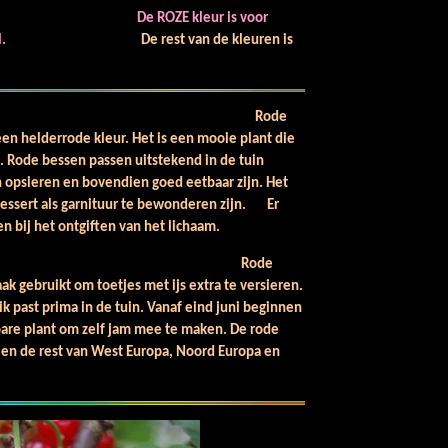
De ROZE kleur is voor
al.
De rest van de kleuren is
an rode Aalbes.
Rode
een helderrode kleur. Het is een mooie plant die
 Rode bessen passen uitstekend in de tuin
n opsieren en bovendien goed eetbaar zijn. Het
 dessert als garnituur te bewonderen zijn. Er
en bij het ontgiften van het lichaam.
ervrucht.
Rode
aak gebruikt om toetjes met ijs extra te versieren.
ik past prima in de tuin. Vanaf eind juni beginnen
bare plant om zelf jam mee te maken. De rode
 en de rest van West Europa, Noord Europa en