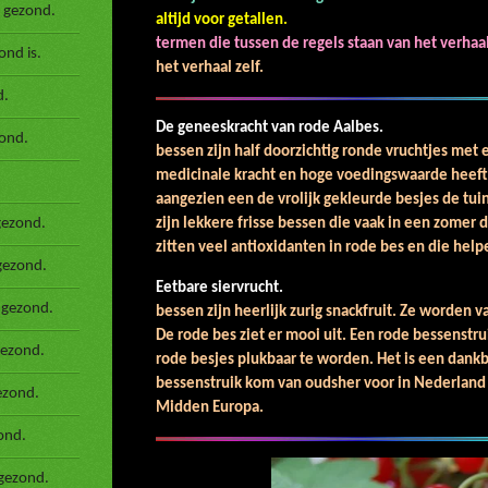
 gezond.
altijd voor getallen.
termen die tussen de regels staan van het verha
nd is.
het verhaal zelf.
d.
De geneeskracht v
ond.
bessen zijn half doorzichtig ronde vruchtjes met 
medicinale kracht en hoge voedingswaarde heeft.
aangezien een de vrolijk gekleurde besjes de tui
gezond.
zijn lekkere frisse bessen die vaak in een zomer
zitten veel antioxidanten in rode bes en die help
gezond.
Eetbare si
 gezond.
bessen zijn heerlijk zurig snackfruit. Ze worden v
De rode bes ziet er mooi uit. Een rode bessenstru
gezond.
rode besjes plukbaar te worden. Het is een dank
bessenstruik kom van oudsher voor in Nederland
ezond.
Midden Europa.
ond.
gezond.