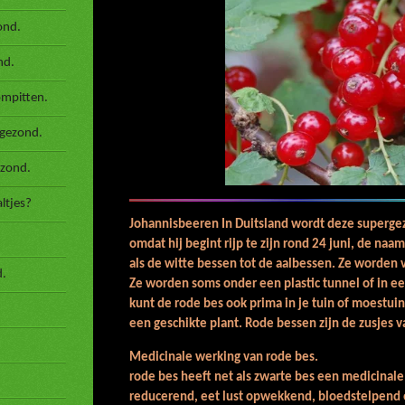
ond.
nd.
ompitten.
 gezond.
ezond.
ltjes?
Johannisbeeren In Duitsland wordt deze superg
omdat hij begint rijp te zijn rond 24 juni, de n
als de witte bessen tot de aalbessen. Ze worden
d.
Ze worden soms onder een plastic tunnel of in ee
kunt de rode bes ook prima in je tuin of moestuin
een geschikte plant. Rode bessen zijn de zusjes 
Medicinale werkin
rode bes heeft net als zwarte bes een medicinale
reducerend, eet lust opwekkend, bloedstelpend en