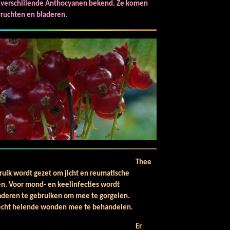
50 verschillende Anthocyanen bekend. Ze komen
 vruchten en bladeren.
de bessenstruikblad.
Thee
uik wordt gezet om jicht en reumatische
ten. Voor mond- en keelinfecties wordt
 bladeren te gebruiken om mee te gorgelen.
lecht helende wonden mee te behandelen.
de bes als medicijn.
Er